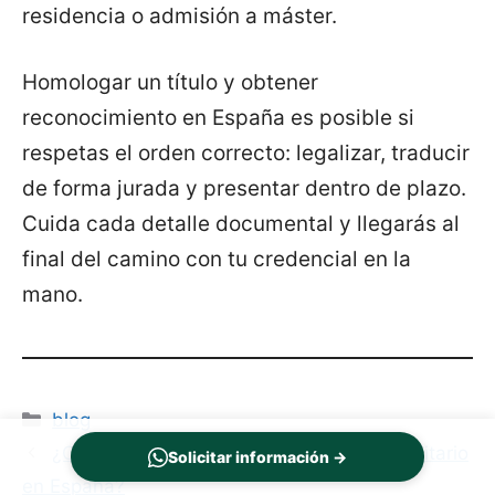
residencia o admisión a máster.
Homologar un título y obtener
reconocimiento en España es posible si
respetas el orden correcto: legalizar, traducir
de forma jurada y presentar dentro de plazo.
Cuida cada detalle documental y llegarás al
final del camino con tu credencial en la
mano.
Categorías
blog
¿Cuánto cuesta apostillar un título universitario
Solicitar información →
en España?