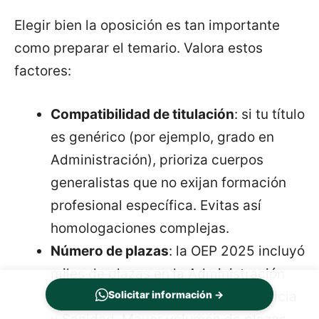
Elegir bien la oposición es tan importante
como preparar el temario. Valora estos
factores:
Compatibilidad de titulación
: si tu título
es genérico (por ejemplo, grado en
Administración), prioriza cuerpos
generalistas que no exijan formación
profesional específica. Evitas así
homologaciones complejas.
Número de plazas
: la OEP 2025 incluyó
miles de plazas en la Administración
General del Estado, Hacienda, Justicia
Solicitar información →